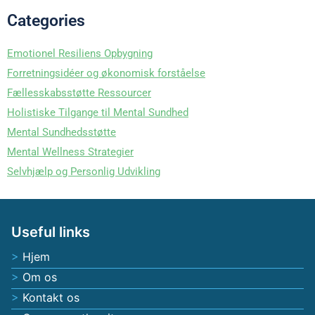
Categories
Emotionel Resiliens Opbygning
Forretningsidéer og økonomisk forståelse
Fællesskabsstøtte Ressourcer
Holistiske Tilgange til Mental Sundhed
Mental Sundhedsstøtte
Mental Wellness Strategier
Selvhjælp og Personlig Udvikling
Useful links
Hjem
Om os
Kontakt os