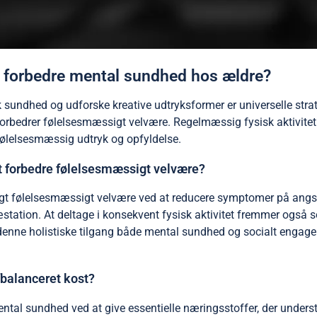
an forbedre mental sundhed hos ældre?
isk sundhed og udforske kreative udtryksformer er universelle str
edrer følelsesmæssigt velvære. Regelmæssig fysisk aktivitet 
 følelsesmæssig udtryk og opfyldelse.
t forbedre følelsesmæssigt velvære?
igt følelsesmæssigt velvære ved at reducere symptomer på angst
station. At deltage i konsekvent fysisk aktivitet fremmer også 
r denne holistiske tilgang både mental sundhed og socialt engag
fbalanceret kost?
ental sundhed ved at give essentielle næringsstoffer, der under