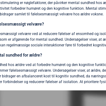
 stimulering er nøglefaktorer, der påvirker mental sundhed hos æ
vitet forbedrer humøret og den kognitive funktion. Mental stim
 bidrager samlet til følelsesmæssigt velvære hos ældre voksne.
lelsesmæssigt velvære?
sesmæssigt velvære ved at reducere følelser af ensomhed og isol
som er afgørende for mental sundhed. Undersøgelser viser, at ældr
an regelmæssige sociale interaktioner føre til forbedret kognitiv
ntal sundhed for ældre?
hed hos ældre ved at forbedre humøret og den kognitive funktio
mer følelsesmæssigt velvære. Undersøgelser viser, at ældre, der
bidrager en afbalanceret kost til kognitiv sundhed, da næringsst
rbindelser og reducerer følelser af isolation. At prioritere fysi