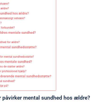
elvære?
r ældre?
 sundhed hos ældre?
lsesmæssigt velvære?
t?
t forbundet?
 ældres mentale sundhed?
undhed for ældre?
il mental sundhedsstøtte?
for mental sundhedsstøtte?
ldres mentale sundhed?
s de støtter ældre?
r professionel hjælp?
vedvarende mental sundhedsstøtte?
tal sundhed?
ljø på?
der påvirker mental sundhed hos ældre?