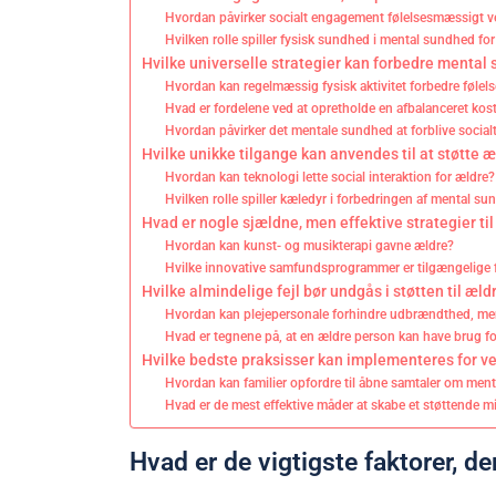
Hvordan påvirker socialt engagement følelsesmæssigt v
Hvilken rolle spiller fysisk sundhed i mental sundhed fo
Hvilke universelle strategier kan forbedre mental
Hvordan kan regelmæssig fysisk aktivitet forbedre føle
Hvad er fordelene ved at opretholde en afbalanceret kos
Hvordan påvirker det mentale sundhed at forblive social
Hvilke unikke tilgange kan anvendes til at støtte
Hvordan kan teknologi lette social interaktion for ældre?
Hvilken rolle spiller kæledyr i forbedringen af mental s
Hvad er nogle sjældne, men effektive strategier t
Hvordan kan kunst- og musikterapi gavne ældre?
Hvilke innovative samfundsprogrammer er tilgængelige 
Hvilke almindelige fejl bør undgås i støtten til æ
Hvordan kan plejepersonale forhindre udbrændthed, men
Hvad er tegnene på, at en ældre person kan have brug fo
Hvilke bedste praksisser kan implementeres for 
Hvordan kan familier opfordre til åbne samtaler om men
Hvad er de mest effektive måder at skabe et støttende mi
Hvad er de vigtigste faktorer, 