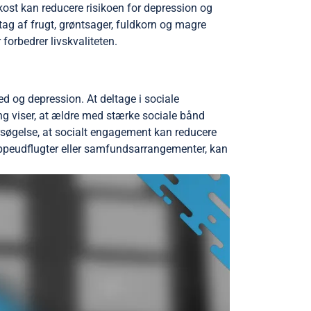
kost kan reducere risikoen for depression og
ag af frugt, grøntsager, fuldkorn og magre
forbedrer livskvaliteten.
d og depression. At deltage i sociale
ng viser, at ældre med stærke sociale bånd
ersøgelse, at socialt engagement kan reducere
gruppeudflugter eller samfundsarrangementer, kan