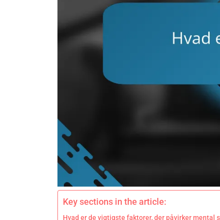
Key sections in the article:
Hvad er de vigtigste faktorer, der påvirker mental