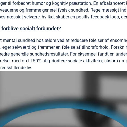
ger til forbedret humør og kognitiv præstation. En afbalanceret 
niveauerne og fremme generel fysisk sundhed. Regelmæssigt indt
smæssigt velvære, hvilket skaber en positiv feedback-loop, der 
forblive socialt forbundet?
igt mental sundhed hos ældre ved at reducere følelser af ensomhe
 øger selvværd og fremmer en følelse af tilhørsforhold. Forskni
g bedre generelle sundhedsresultater. For eksempel fandt en und
relser med op til 50%. At prioritere sociale aktiviteter, såsom 
redsstillende liv.