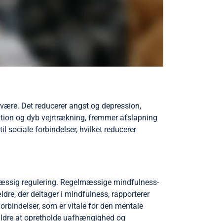
elvære. Det reducerer angst og depression,
tion og dyb vejrtrækning, fremmer afslapning
l sociale forbindelser, hvilket reducerer
mæssig regulering. Regelmæssige mindfulness-
dre, der deltager i mindfulness, rapporterer
rbindelser, som er vitale for den mentale
r ældre at opretholde uafhængighed og