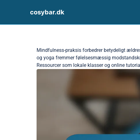
cosybar.dk
Skip to content
Mindfulness-praksis forbedrer betydeligt ældr
og yoga fremmer følelsesmæssig modstandskraft
Ressourcer som lokale klasser og online tutorials