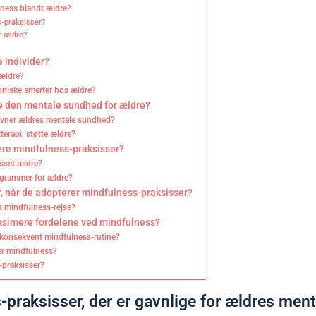
ulness blandt ældre?
s-praksisser?
r ældre?
e individer?
 ældre?
roniske smerter hos ældre?
e den mentale sundhed for ældre?
 gavner ældres mentale sundhed?
erapi, støtte ældre?
 lære mindfulness-praksisser?
asset ældre?
ogrammer for ældre?
r, når de adopterer mindfulness-praksisser?
es mindfulness-rejse?
aksimere fordelene ved mindfulness?
n konsekvent mindfulness-rutine?
rer mindfulness?
-praksisser?
-praksisser, der er gavnlige for ældres men