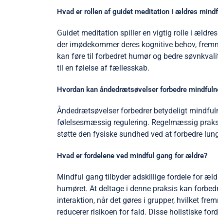
Hvad er rollen af guidet meditation i ældres mind
Guidet meditation spiller en vigtig rolle i ældr
der imødekommer deres kognitive behov, fremme
kan føre til forbedret humør og bedre søvnkvali
til en følelse af fællesskab.
Hvordan kan åndedrætsøvelser forbedre mindfuln
Åndedrætsøvelser forbedrer betydeligt mindful
følelsesmæssig regulering. Regelmæssig praksis
støtte den fysiske sundhed ved at forbedre lung
Hvad er fordelene ved mindful gang for ældre?
Mindful gang tilbyder adskillige fordele for æl
humøret. At deltage i denne praksis kan forbed
interaktion, når det gøres i grupper, hvilket fr
reducerer risikoen for fald. Disse holistiske for