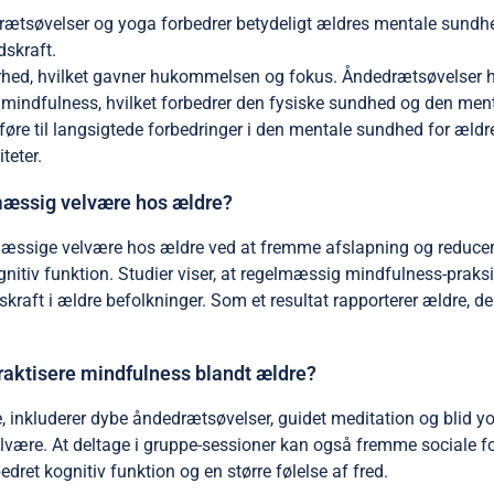
tsøvelser og yoga forbedrer betydeligt ældres mentale sundhed.
skraft.
rhed, hvilket gavner hukommelsen og fokus. Åndedrætsøvelser hj
indfulness, hvilket forbedrer den fysiske sundhed og den ment
føre til langsigtede forbedringer i den mentale sundhed for ældr
teter.
mæssig velvære hos ældre?
smæssige velvære hos ældre ved at fremme afslapning og reduce
ognitiv funktion. Studier viser, at regelmæssig mindfulness-prak
aft i ældre befolkninger. Som et resultat rapporterer ældre, der
 praktisere mindfulness blandt ældre?
re, inkluderer dybe åndedrætsøvelser, guidet meditation og blid y
ære. At deltage i gruppe-sessioner kan også fremme sociale for
dret kognitiv funktion og en større følelse af fred.