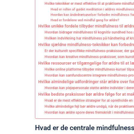
Hvilke teknikker er mest effektive til at praktisere mindf
Hvad er rollen af guidet meditation i ældres mindfulnes
Hvordan kan åndedrætsøvelser forbedre mindfulness fo
Hvad er fordelene ved mindful gang for ældre?
Hvilke unikke fordele tilbyder mindfulness til ældr
Hvordan bidrager mindfulness til kognitiv sundhed hos
Hvilken indvirkning har mindfulness på håndtering af k
Hvilke sjældne mindfulness-teknikker kan forbedr
Er der kulturelt specifikke mindfulness-praksisser, der
Hvordan kan kreative mindfulness-praksisser, som kunstt
Hvilke ressourcer er tilgængelige for ældre til at
Hvilke online platforme tilbyder mindfulness-kurser tilp
Hvordan kan samfundscentre integrere mindfulness-pr
Hvilke almindelige udfordringer står ældre over fo
Hvordan kan plejepersonale støtte ældre individer i der
Hvilke bedste praksisser bør ældre følge for at m
Hvad er de mest effektive strategier for at opretholde e
Hvilke almindelige fejl bør ældre undgå, når de praktise
Hvordan kan ældre spore deres fremskridt i mindfulness
Hvad er de centrale mindfulness