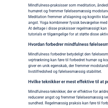
Mindfulness-praksisser som meditation, åndedræ
humøret og fremmer følelsesmæssig modstand
Meditation fremmer afslapning og kognitiv kla
angst. Yoga kombinerer fysisk bevægelse med m
At deltage i disse praksisser regelmæssigt kan 
tutorials er tilgængelige for at støtte disse aktivi
Hvordan forbedrer mindfulness følelses
Mindfulness forbedrer betydeligt den følelse
vejrtrækning kan føre til forbedret humør og k
giver en unik egenskab, der fremmer modstandskr
livstilfredshed og følelsesmæssig stabilitet.
Hvilke teknikker er mest effektive til at
Mindfulness-teknikker, der er effektive for æld
reducerer angst og fremmer følelsesmæssig velv
sundhed. Regelmæssig praksis kan føre til forbe