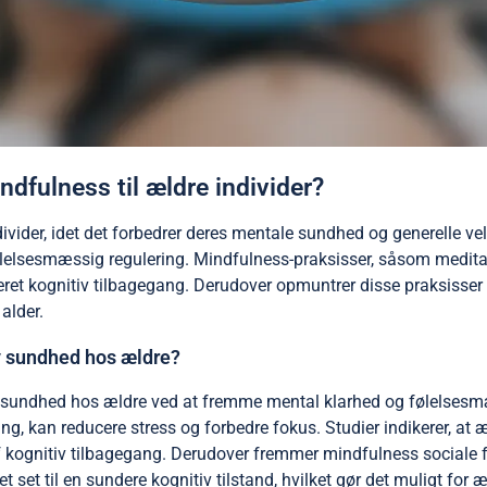
ndfulness til ældre individer?
ndivider, idet det forbedrer deres mentale sundhed og generelle v
ølelsesmæssig regulering. Mindfulness-praksisser, såsom medita
ret kognitiv tilbagegang. Derudover opmuntrer disse praksisser ti
alder.
iv sundhed hos ældre?
ve sundhed hos ældre ved at fremme mental klarhed og følelses
, kan reducere stress og forbedre fokus. Studier indikerer, at æl
kognitiv tilbagegang. Derudover fremmer mindfulness sociale fo
t set til en sundere kognitiv tilstand, hvilket gør det muligt fo