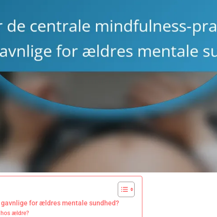
r gavnlige for ældres mentale sundhed?
 hos ældre?