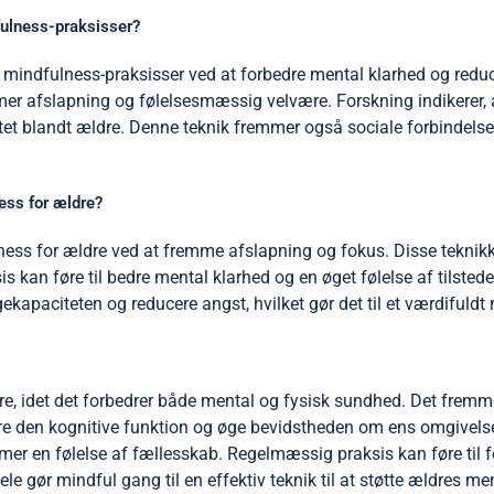
fulness-praksisser?
es mindfulness-praksisser ved at forbedre mental klarhed og reduc
r afslapning og følelsesmæssig velvære. Forskning indikerer, a
tet blandt ældre. Denne teknik fremmer også sociale forbindelser,
ess for ældre?
ness for ældre ved at fremme afslapning og fokus. Disse teknik
 kan føre til bedre mental klarhed og en øget følelse af tilste
ekapaciteten og reducere angst, hvilket gør det til et værdifuldt
dre, idet det forbedrer både mental og fysisk sundhed. Det fremm
re den kognitive funktion og øge bevidstheden om ens omgivelse
emmer en følelse af fællesskab. Regelmæssig praksis kan føre til 
dele gør mindful gang til en effektiv teknik til at støtte ældres m